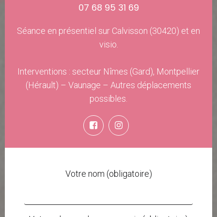
07 68 95 31 69
Séance en présentiel sur Calvisson (30420) et en
visio.
Interventions : secteur Nîmes (Gard), Montpellier
(Hérault) – Vaunage – Autres déplacements
possibles.
Votre nom (obligatoire)