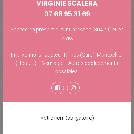
VIRGINIE SCALERA
07 68 95 31 69
Séance en présentiel sur Calvisson (30420) et en
visio.
Interventions : secteur Nîmes (Gard), Montpellier
(Hérault) – Vaunage – Autres déplacements
possibles.
Votre nom (obligatoire)